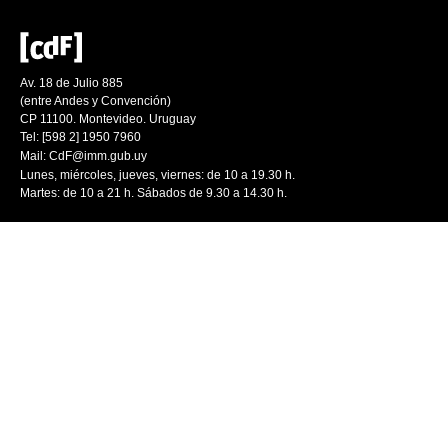
Av. 18 de Julio 885
(entre Andes y Convención)
CP 11100. Montevideo. Uruguay
Tel: [598 2] 1950 7960
Mail:
CdF@imm.gub.uy
Lunes, miércoles, jueves, viernes: de 10 a 19.30 h.
Martes: de 10 a 21 h. Sábados de 9.30 a 14.30 h.