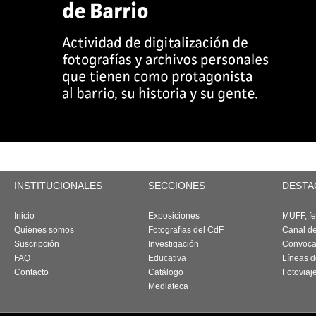
INSTITUCIONALES
SECCIONES
DESTA
Inicio
Exposiciones
MUFF, fes
Quiénes somos
Fotografías del CdF
Canal d
Suscripción
Investigación
Convoca
FAQ
Educativa
Líneas d
Contacto
Catálogo
Fotoviaj
Mediateca