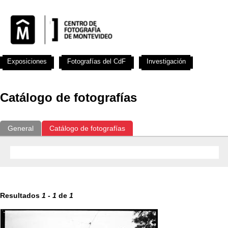
Exposiciones
Fotografías del CdF
Investigación
Educat
Catálogo de fotografías
General
Catálogo de fotografías
Resultados
1
-
1
de
1