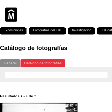
Exposiciones
Fotografías del CdF
Investigación
Educat
Catálogo de fotografías
General
Catálogo de fotografías
Resultados
1
-
1
de
1