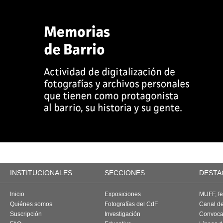
INSTITUCIONALES
SECCIONES
DESTA
Inicio
Exposiciones
MUFF, fes
Quiénes somos
Fotografías del CdF
Canal d
Suscripción
Investigación
Convoca