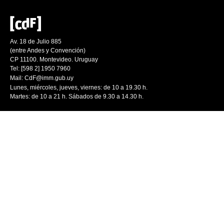
Av. 18 de Julio 885
(entre Andes y Convención)
CP 11100. Montevideo. Uruguay
Tel: [598 2] 1950 7960
Mail:
CdF@imm.gub.uy
Lunes, miércoles, jueves, viernes: de 10 a 19.30 h.
Martes: de 10 a 21 h. Sábados de 9.30 a 14.30 h.