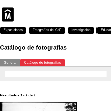
Exposiciones
Fotografías del CdF
Investigación
Educat
Catálogo de fotografías
General
Catálogo de fotografías
Resultados
1
-
1
de
1