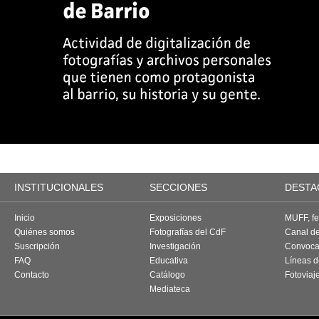
INSTITUCIONALES
SECCIONES
DESTA
Inicio
Exposiciones
MUFF, fes
Quiénes somos
Fotografías del CdF
Canal d
Suscripción
Investigación
Convoca
FAQ
Educativa
Líneas d
Contacto
Catálogo
Fotoviaj
Mediateca