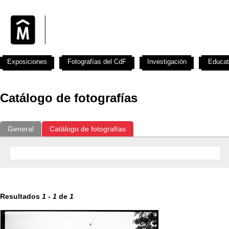
Exposiciones
Fotografías del CdF
Investigación
Educat
Catálogo de fotografías
General
Catálogo de fotografías
Resultados
1
-
1
de
1