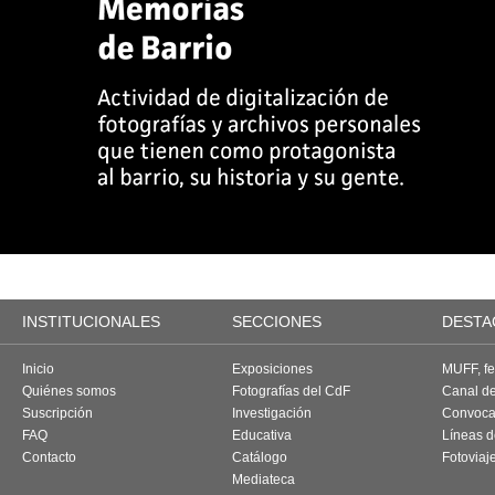
INSTITUCIONALES
SECCIONES
DESTA
Inicio
Exposiciones
MUFF, fes
Quiénes somos
Fotografías del CdF
Canal d
Suscripción
Investigación
Convoca
FAQ
Educativa
Líneas d
Contacto
Catálogo
Fotoviaj
Mediateca