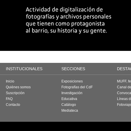
INSTITUCIONALES
SECCIONES
DESTA
Inicio
Exposiciones
MUFF, fes
Quiénes somos
Fotografías del CdF
Canal d
Suscripción
Investigación
Convoca
FAQ
Educativa
Líneas d
Contacto
Catálogo
Fotoviaj
Mediateca