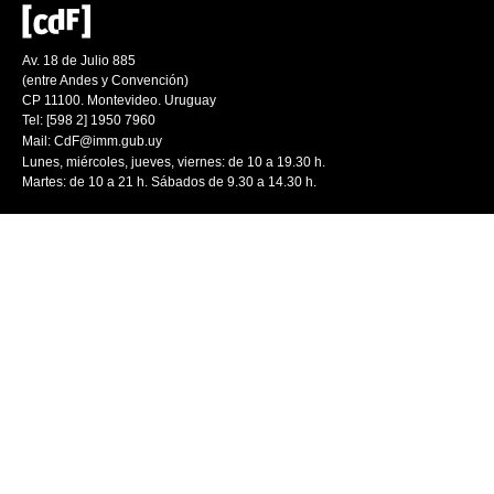
Av. 18 de Julio 885
(entre Andes y Convención)
CP 11100. Montevideo. Uruguay
Tel: [598 2] 1950 7960
Mail:
CdF@imm.gub.uy
Lunes, miércoles, jueves, viernes: de 10 a 19.30 h.
Martes: de 10 a 21 h. Sábados de 9.30 a 14.30 h.