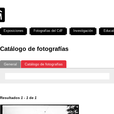
Exposiciones
Fotografías del CdF
Investigación
Educat
Catálogo de fotografías
General
Catálogo de fotografías
Resultados
1
-
1
de
1