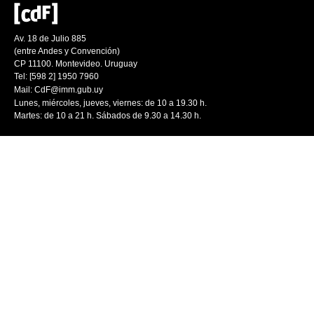
Av. 18 de Julio 885
(entre Andes y Convención)
CP 11100. Montevideo. Uruguay
Tel: [598 2] 1950 7960
Mail:
CdF@imm.gub.uy
Lunes, miércoles, jueves, viernes: de 10 a 19.30 h.
Martes: de 10 a 21 h. Sábados de 9.30 a 14.30 h.