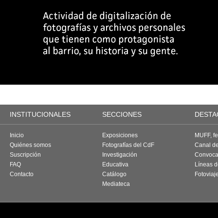
INSTITUCIONALES
SECCIONES
DESTA
Inicio
Exposiciones
MUFF, fes
Quiénes somos
Fotografías del CdF
Canal d
Suscripción
Investigación
Convoca
FAQ
Educativa
Líneas d
Contacto
Catálogo
Fotoviaj
Mediateca