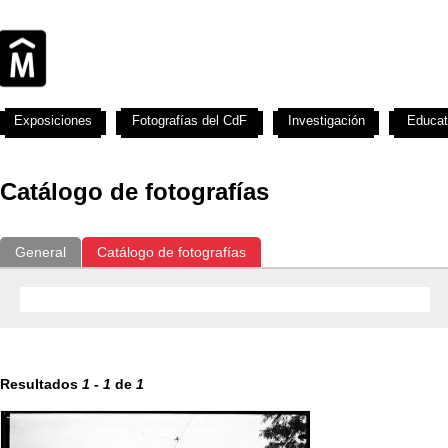
Exposiciones
Fotografías del CdF
Investigación
Educat
Catálogo de fotografías
General
Catálogo de fotografías
Resultados
1
-
1
de
1