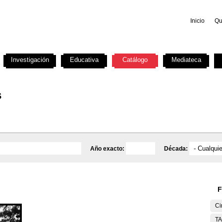
Inicio
Qu
Investigación
Educativa
Catálogo
Mediateca
s
Año exacto:
Década:
F
Ci
T