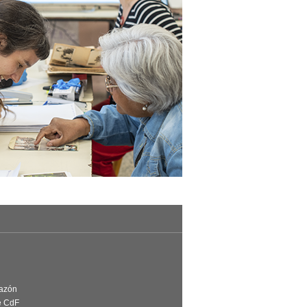
Razón
e CdF