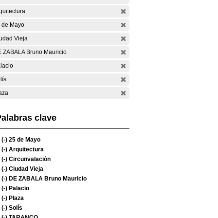
quitectura
 de Mayo
udad Vieja
 ZABALA Bruno Mauricio
lacio
lís
aza
alabras clave
(-)
25 de Mayo
(-)
Arquitectura
(-)
Circunvalación
(-)
Ciudad Vieja
(-)
DE ZABALA Bruno Mauricio
(-)
Palacio
(-)
Plaza
(-)
Solís
(-)
TARANCO