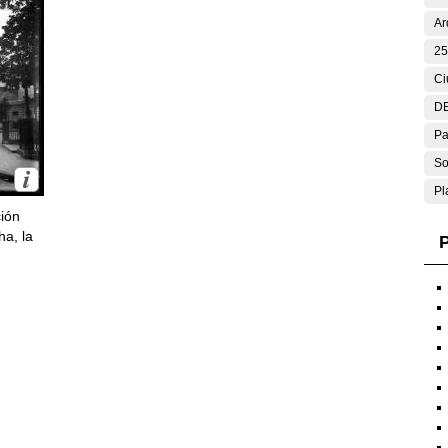
Ar
25
Ci
DE
Pa
So
Pl
ción
ha, la
P