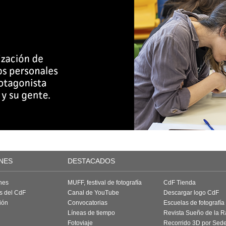
NES
DESTACADOS
nes
MUFF, festival de fotografía
CdF Tienda
as del CdF
Canal de YouTube
Descargar logo CdF
ión
Convocatorias
Escuelas de fotografía
Líneas de tiempo
Revista Sueño de la 
Fotoviaje
Recorrido 3D por Sed