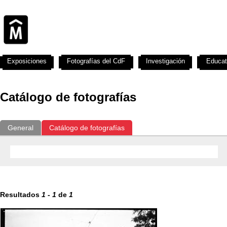
Exposiciones
Fotografías del CdF
Investigación
Educat
Catálogo de fotografías
General
Catálogo de fotografías
Resultados
1
-
1
de
1