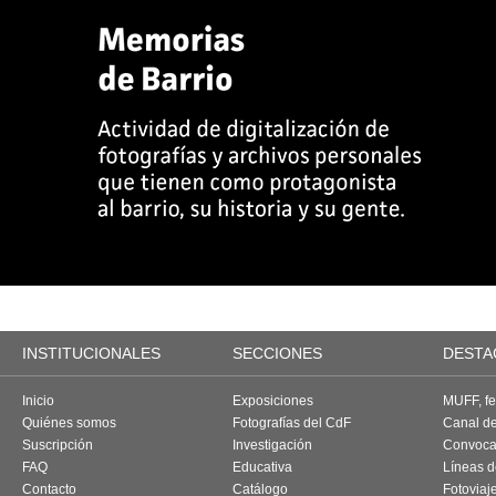
INSTITUCIONALES
SECCIONES
DESTA
Inicio
Exposiciones
MUFF, fes
Quiénes somos
Fotografías del CdF
Canal d
Suscripción
Investigación
Convoca
FAQ
Educativa
Líneas d
Contacto
Catálogo
Fotoviaj