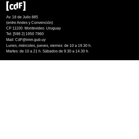
Av. 18 de Julio 885
(entre Andes y Convención)
CP 11100. Montevideo. Uruguay
Tel: [598 2] 1950 7960
Mail:
CdF@imm.gub.uy
Lunes, miércoles, jueves, viernes: de 10 a 19.30 h.
Martes: de 10 a 21 h. Sábados de 9.30 a 14.30 h.