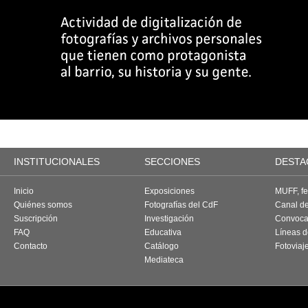
INSTITUCIONALES
SECCIONES
DESTA
Inicio
Exposiciones
MUFF, fes
Quiénes somos
Fotografías del CdF
Canal d
Suscripción
Investigación
Convoca
FAQ
Educativa
Líneas d
Contacto
Catálogo
Fotoviaj
Mediateca