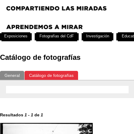
Exposiciones
Fotografías del CdF
Investigación
Educat
Catálogo de fotografías
General
Catálogo de fotografías
Resultados
1
-
1
de
1