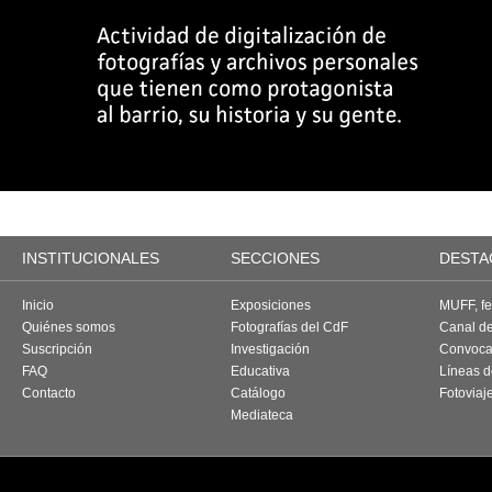
INSTITUCIONALES
SECCIONES
DESTA
Inicio
Exposiciones
MUFF, fes
Quiénes somos
Fotografías del CdF
Canal d
Suscripción
Investigación
Convoca
FAQ
Educativa
Líneas d
Contacto
Catálogo
Fotoviaj
Mediateca