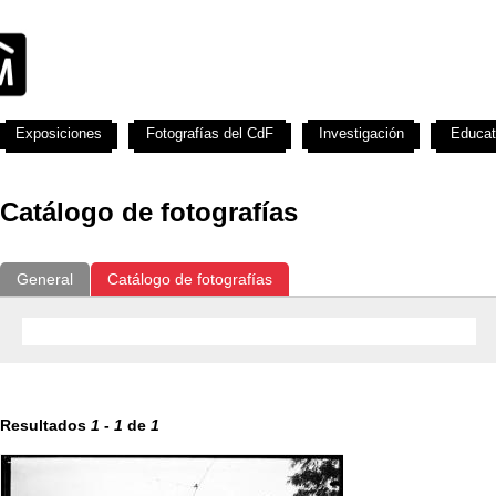
Exposiciones
Fotografías del CdF
Investigación
Educat
Catálogo de fotografías
General
Catálogo de fotografías
Resultados
1
-
1
de
1