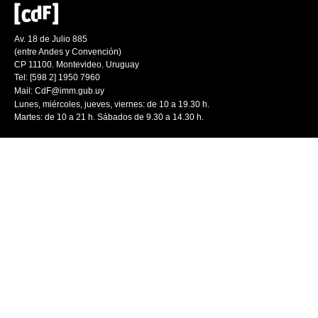
Av. 18 de Julio 885
(entre Andes y Convención)
CP 11100. Montevideo. Uruguay
Tel: [598 2] 1950 7960
Mail:
CdF@imm.gub.uy
Lunes, miércoles, jueves, viernes: de 10 a 19.30 h.
Martes: de 10 a 21 h. Sábados de 9.30 a 14.30 h.