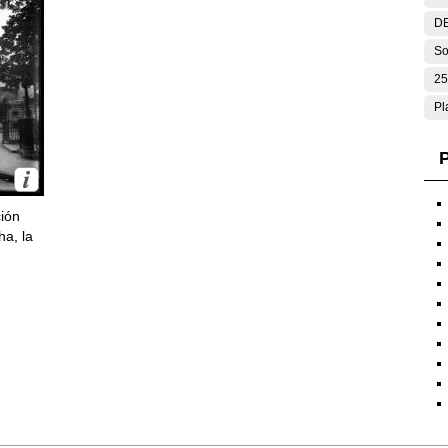
DE
So
25
Pl
P
ción
ha, la