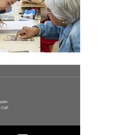
Razón
e CdF