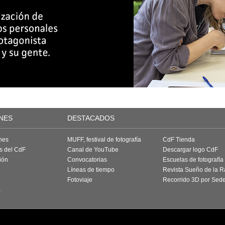
NES
DESTACADOS
nes
MUFF, festival de fotografía
CdF Tienda
as del CdF
Canal de YouTube
Descargar logo CdF
ión
Convocatorias
Escuelas de fotografía
Líneas de tiempo
Revista Sueño de la 
Fotoviaje
Recorrido 3D por Sed
a