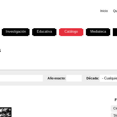
Inicio
Qu
Investigación
Educativa
Catálogo
Mediateca
s
Año exacto:
Década:
F
Ci
T