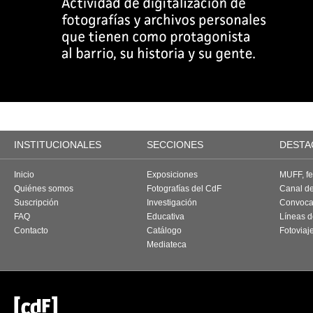
INSTITUCIONALES
SECCIONES
DESTA
Inicio
Exposiciones
MUFF, fes
Quiénes somos
Fotografías del CdF
Canal d
Suscripción
Investigación
Convoca
FAQ
Educativa
Líneas d
Contacto
Catálogo
Fotoviaj
Mediateca