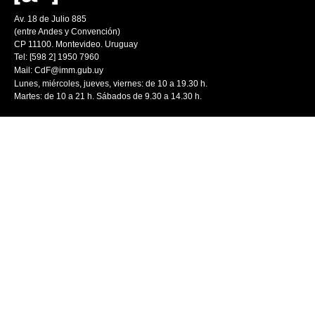
Av. 18 de Julio 885
(entre Andes y Convención)
CP 11100. Montevideo. Uruguay
Tel: [598 2] 1950 7960
Mail:
CdF@imm.gub.uy
Lunes, miércoles, jueves, viernes: de 10 a 19.30 h.
Martes: de 10 a 21 h. Sábados de 9.30 a 14.30 h.