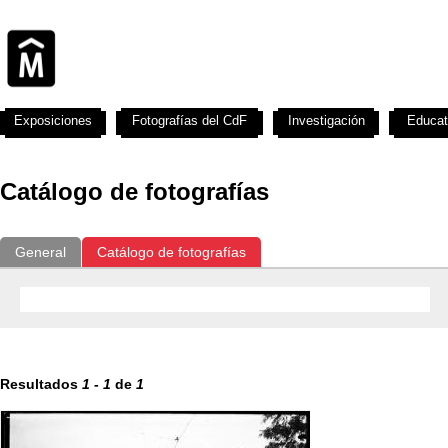
Exposiciones
Fotografías del CdF
Investigación
Educat
Catálogo de fotografías
General
Catálogo de fotografías
Resultados
1
-
1
de
1