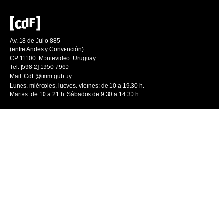
Av. 18 de Julio 885
(entre Andes y Convención)
CP 11100. Montevideo. Uruguay
Tel: [598 2] 1950 7960
Mail:
CdF@imm.gub.uy
Lunes, miércoles, jueves, viernes: de 10 a 19.30 h.
Martes: de 10 a 21 h. Sábados de 9.30 a 14.30 h.