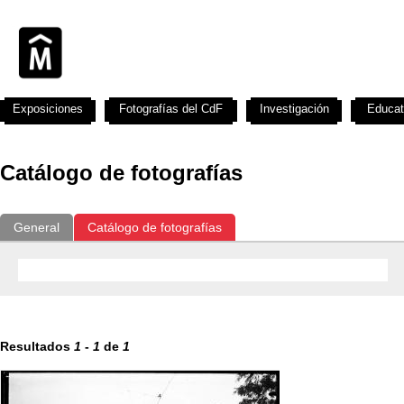
Exposiciones
Fotografías del CdF
Investigación
Educat
Catálogo de fotografías
General
Catálogo de fotografías
Resultados
1
-
1
de
1