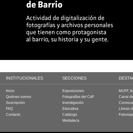
INSTITUCIONALES
SECCIONES
DESTA
Inicio
Exposiciones
MUFF, fes
Quiénes somos
Fotografías del CdF
Canal d
Suscripción
Investigación
Convoca
FAQ
Educativa
Líneas d
Contacto
Catálogo
Fotoviaj
Mediateca