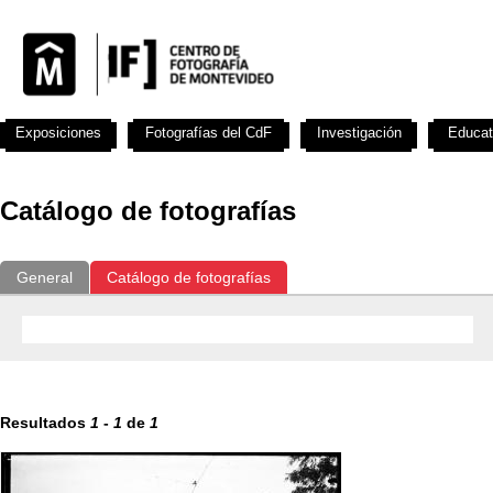
Exposiciones
Fotografías del CdF
Investigación
Educat
Catálogo de fotografías
General
Catálogo de fotografías
Resultados
1
-
1
de
1