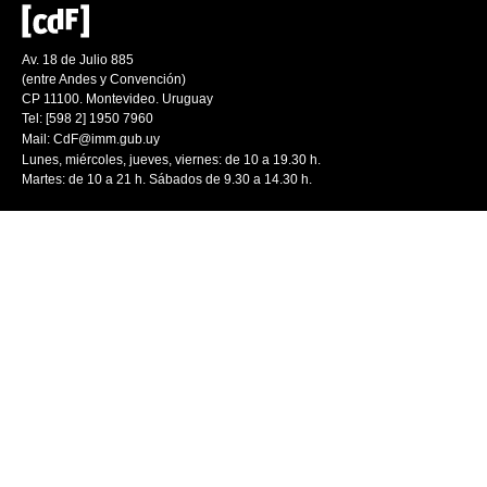
Av. 18 de Julio 885
(entre Andes y Convención)
CP 11100. Montevideo. Uruguay
Tel: [598 2] 1950 7960
Mail:
CdF@imm.gub.uy
Lunes, miércoles, jueves, viernes: de 10 a 19.30 h.
Martes: de 10 a 21 h. Sábados de 9.30 a 14.30 h.