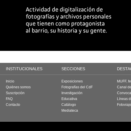
INSTITUCIONALES
SECCIONES
DESTA
Inicio
Exposiciones
MUFF, fes
Quiénes somos
Fotografías del CdF
Canal d
Suscripción
Investigación
Convoca
FAQ
Educativa
Líneas d
Contacto
Catálogo
Fotoviaj
Mediateca