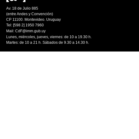
Av. 18 de Julio 885
(entre Andes y Convención)
CP 11100. Montevideo. Uruguay
Tel: [598 2] 1950 7960
Mail:
CdF@imm.gub.uy
Lunes, miércoles, jueves, viernes: de 10 a 19.30 h.
Martes: de 10 a 21 h. Sábados de 9.30 a 14.30 h.