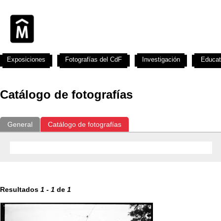
Exposiciones
Fotografías del CdF
Investigación
Educat
Catálogo de fotografías
General
Catálogo de fotografías
Resultados
1
-
1
de
1