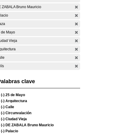
 ZABALA Bruno Mauricio
lacio
aza
 de Mayo
udad Vieja
quitectura
lle
lís
alabras clave
(-)
25 de Mayo
(-)
Arquitectura
(-)
Calle
(-)
Circunvalación
(-)
Ciudad Vieja
(-)
DE ZABALA Bruno Mauricio
(-)
Palacio