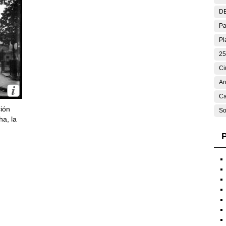
DE
Pa
Pl
25
Ci
Ar
Ca
ción
So
ha, la
P