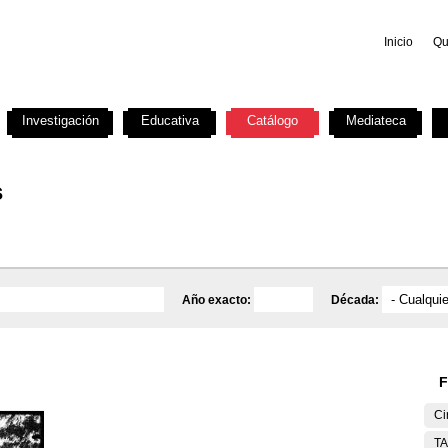
Inicio
Qu
Investigación
Educativa
Catálogo
Mediateca
s
Año exacto:
Década:
F
Ci
T