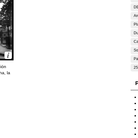
DE
Ar
Pl
Du
Ca
So
Pa
ción
25
ha, la
P