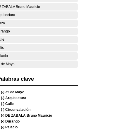
 ZABALA Bruno Mauricio
quitectura
aza
rango
lle
lís
lacio
 de Mayo
alabras clave
(-)
25 de Mayo
(-)
Arquitectura
(-)
Calle
(-)
Circunvalación
(-)
DE ZABALA Bruno Mauricio
(-)
Durango
(-)
Palacio