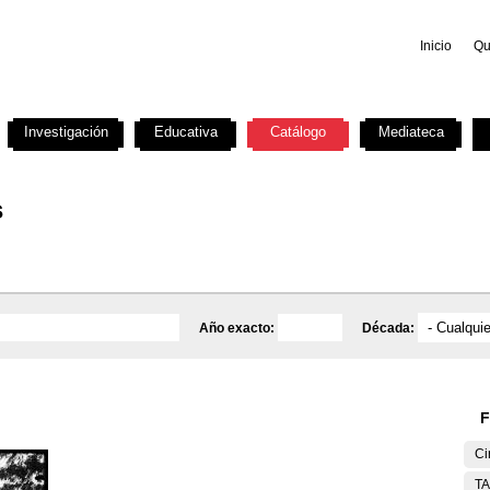
Inicio
Qu
Investigación
Educativa
Catálogo
Mediateca
s
Año exacto:
Década:
F
Ci
T