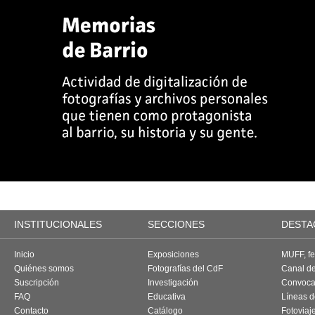
INSTITUCIONALES
SECCIONES
DESTA
Inicio
Exposiciones
MUFF, fes
Quiénes somos
Fotografías del CdF
Canal d
Suscripción
Investigación
Convoca
FAQ
Educativa
Líneas d
Contacto
Catálogo
Fotoviaj