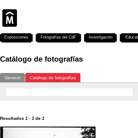
Exposiciones
Fotografías del CdF
Investigación
Educat
Catálogo de fotografías
General
Catálogo de fotografías
Resultados
1
-
1
de
1