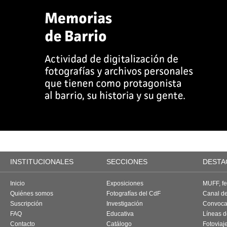
INSTITUCIONALES
SECCIONES
DESTA
Inicio
Exposiciones
MUFF, fes
Quiénes somos
Fotografías del CdF
Canal d
Suscripción
Investigación
Convoca
FAQ
Educativa
Líneas d
Contacto
Catálogo
Fotoviaj