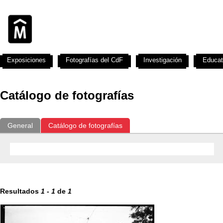
Exposiciones
Fotografías del CdF
Investigación
Educat
Catálogo de fotografías
General
Catálogo de fotografías
Resultados
1
-
1
de
1