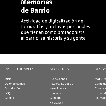
INSTITUCIONALES
SECCIONES
DESTA
Inicio
Exposiciones
MUFF, fes
Quiénes somos
Fotografías del CdF
Canal d
Suscripción
Investigación
Convoca
FAQ
Educativa
Líneas d
Contacto
Catálogo
Fotoviaj
Mediateca