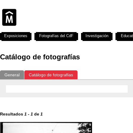
Exposiciones
Fotografías del CdF
Investigación
Educat
Catálogo de fotografías
General
Catálogo de fotografías
Resultados
1
-
1
de
1