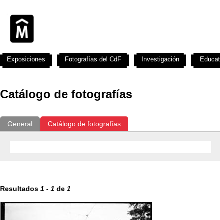
Exposiciones
Fotografías del CdF
Investigación
Educat
Catálogo de fotografías
General
Catálogo de fotografías
Resultados
1
-
1
de
1