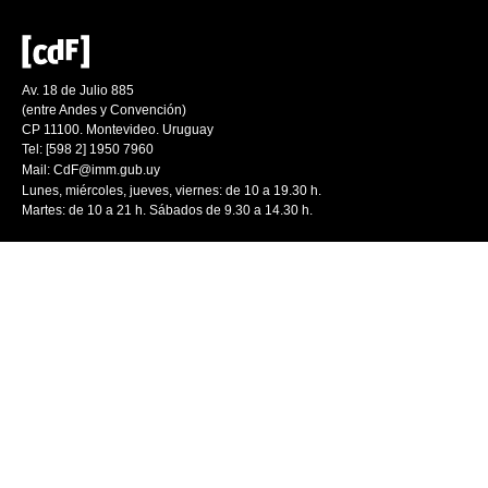
Av. 18 de Julio 885
(entre Andes y Convención)
CP 11100. Montevideo. Uruguay
Tel: [598 2] 1950 7960
Mail:
CdF@imm.gub.uy
Lunes, miércoles, jueves, viernes: de 10 a 19.30 h.
Martes: de 10 a 21 h. Sábados de 9.30 a 14.30 h.