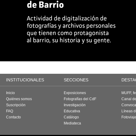
INSTITUCIONALES
SECCIONES
DESTA
Inicio
Exposiciones
MUFF, fes
Quiénes somos
Fotografías del CdF
Canal d
Suscripción
Investigación
Convoca
FAQ
Educativa
Líneas d
Contacto
Catálogo
Fotoviaj
Mediateca