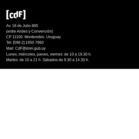
Av. 18 de Julio 885
(entre Andes y Convención)
CP 11100. Montevideo. Uruguay
Tel: [598 2] 1950 7960
Mail:
CdF@imm.gub.uy
Lunes, miércoles, jueves, viernes: de 10 a 19.30 h.
Martes: de 10 a 21 h. Sábados de 9.30 a 14.30 h.