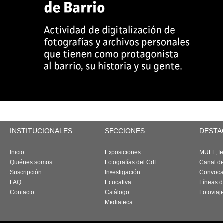
INSTITUCIONALES
SECCIONES
DESTA
Inicio
Exposiciones
MUFF, fes
Quiénes somos
Fotografías del CdF
Canal d
Suscripción
Investigación
Convoca
FAQ
Educativa
Líneas d
Contacto
Catálogo
Fotoviaj
Mediateca