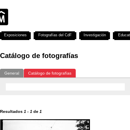
Exposiciones
Fotografías del CdF
Investigación
Educat
Catálogo de fotografías
General
Catálogo de fotografías
Resultados
1
-
1
de
1