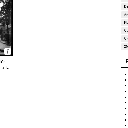
DE
Ar
Pl
Ca
Ci
25
P
ción
ha, la