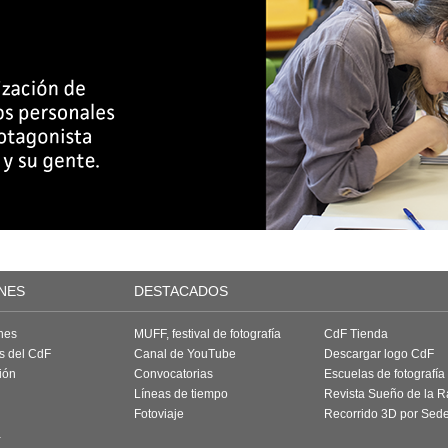
NES
DESTACADOS
nes
MUFF, festival de fotografía
CdF Tienda
as del CdF
Canal de YouTube
Descargar logo CdF
ión
Convocatorias
Escuelas de fotografía
Líneas de tiempo
Revista Sueño de la 
Fotoviaje
Recorrido 3D por Sed
a