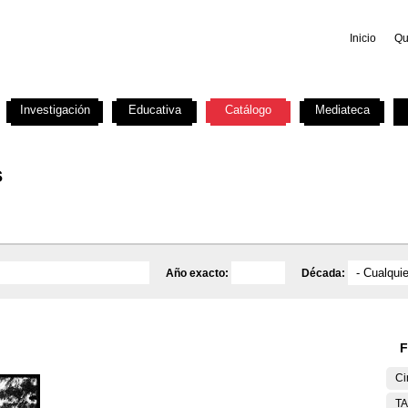
Inicio
Qu
Investigación
Educativa
Catálogo
Mediateca
s
Año exacto:
Década:
F
Ci
T