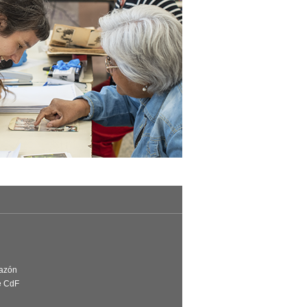
Razón
e CdF