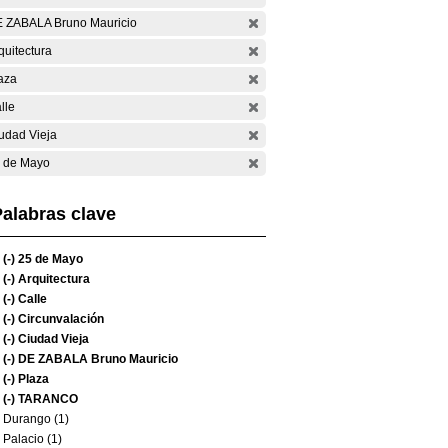
 ZABALA Bruno Mauricio
quitectura
aza
lle
udad Vieja
 de Mayo
alabras clave
(-)
25 de Mayo
(-)
Arquitectura
(-)
Calle
(-)
Circunvalación
(-)
Ciudad Vieja
(-)
DE ZABALA Bruno Mauricio
(-)
Plaza
(-)
TARANCO
Durango (1)
Palacio (1)