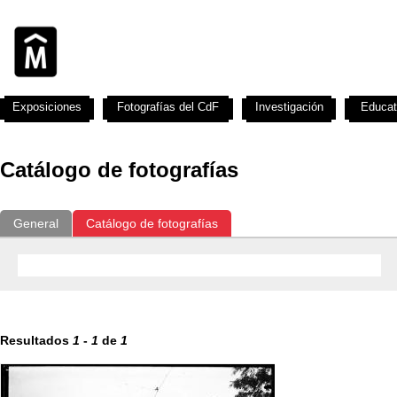
Exposiciones
Fotografías del CdF
Investigación
Educat
Catálogo de fotografías
General
Catálogo de fotografías
Resultados
1
-
1
de
1