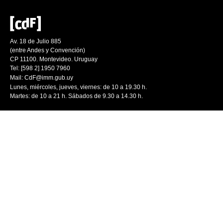
Av. 18 de Julio 885
(entre Andes y Convención)
CP 11100. Montevideo. Uruguay
Tel: [598 2] 1950 7960
Mail:
CdF@imm.gub.uy
Lunes, miércoles, jueves, viernes: de 10 a 19.30 h.
Martes: de 10 a 21 h. Sábados de 9.30 a 14.30 h.