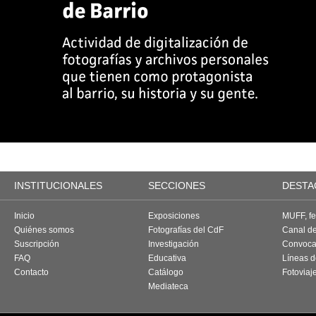
INSTITUCIONALES
SECCIONES
DESTA
Inicio
Exposiciones
MUFF, fes
Quiénes somos
Fotografías del CdF
Canal d
Suscripción
Investigación
Convoca
FAQ
Educativa
Líneas d
Contacto
Catálogo
Fotoviaj
Mediateca