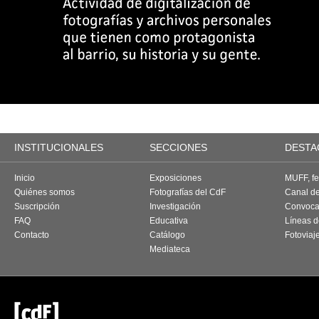
INSTITUCIONALES
SECCIONES
DESTA
Inicio
Exposiciones
MUFF, fes
Quiénes somos
Fotografías del CdF
Canal d
Suscripción
Investigación
Convoca
FAQ
Educativa
Líneas d
Contacto
Catálogo
Fotoviaj
Mediateca