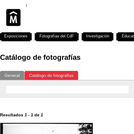
Exposiciones
Fotografías del CdF
Investigación
Educat
Catálogo de fotografías
General
Catálogo de fotografías
Resultados
1
-
1
de
1