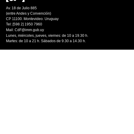
Av. 18 de Julio 885
(entre Andes y Convención)
CP 11100. Montevideo. Uruguay
Tel: [598 2] 1950 7960
Mail:
CdF@imm.gub.uy
Lunes, miércoles, jueves, viernes: de 10 a 19.30 h.
Martes: de 10 a 21 h. Sábados de 9.30 a 14.30 h.