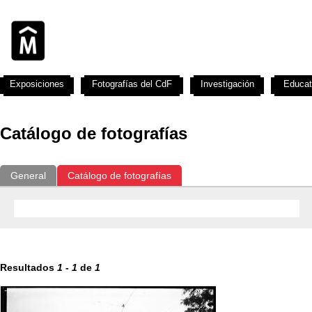
Exposiciones
Fotografías del CdF
Investigación
Educat
Catálogo de fotografías
General
Catálogo de fotografías
Resultados
1
-
1
de
1