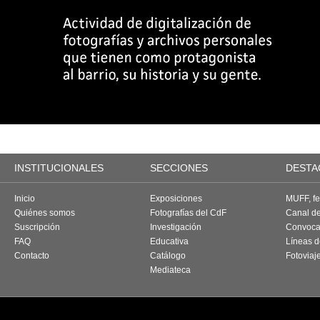
INSTITUCIONALES
SECCIONES
DESTA
Inicio
Exposiciones
MUFF, fes
Quiénes somos
Fotografías del CdF
Canal d
Suscripción
Investigación
Convoca
FAQ
Educativa
Líneas d
Contacto
Catálogo
Fotoviaj
Mediateca