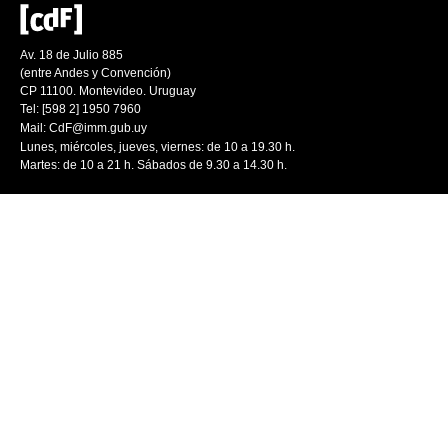
Av. 18 de Julio 885
(entre Andes y Convención)
CP 11100. Montevideo. Uruguay
Tel: [598 2] 1950 7960
Mail:
CdF@imm.gub.uy
Lunes, miércoles, jueves, viernes: de 10 a 19.30 h.
Martes: de 10 a 21 h. Sábados de 9.30 a 14.30 h.