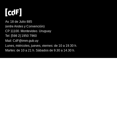
Av. 18 de Julio 885
(entre Andes y Convención)
CP 11100. Montevideo. Uruguay
Tel: [598 2] 1950 7960
Mail:
CdF@imm.gub.uy
Lunes, miércoles, jueves, viernes: de 10 a 19.30 h.
Martes: de 10 a 21 h. Sábados de 9.30 a 14.30 h.