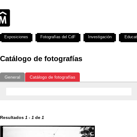
Exposiciones
Fotografías del CdF
Investigación
Educat
Catálogo de fotografías
General
Catálogo de fotografías
Resultados
1
-
1
de
1