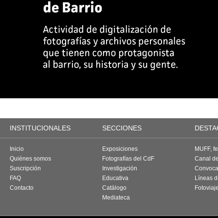
INSTITUCIONALES
SECCIONES
DESTA
Inicio
Exposiciones
MUFF, fes
Quiénes somos
Fotografías del CdF
Canal d
Suscripción
Investigación
Convoca
FAQ
Educativa
Líneas d
Contacto
Catálogo
Fotoviaj
Mediateca