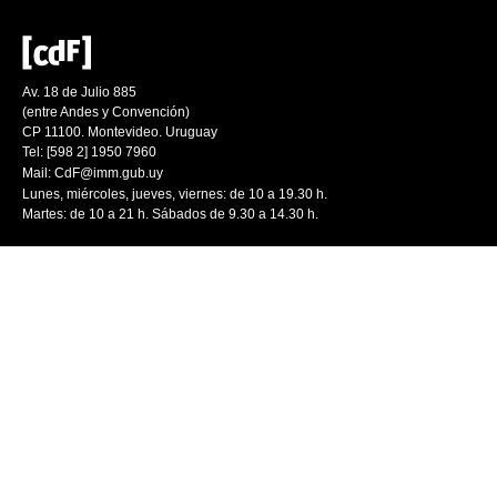
Av. 18 de Julio 885
(entre Andes y Convención)
CP 11100. Montevideo. Uruguay
Tel: [598 2] 1950 7960
Mail:
CdF@imm.gub.uy
Lunes, miércoles, jueves, viernes: de 10 a 19.30 h.
Martes: de 10 a 21 h. Sábados de 9.30 a 14.30 h.