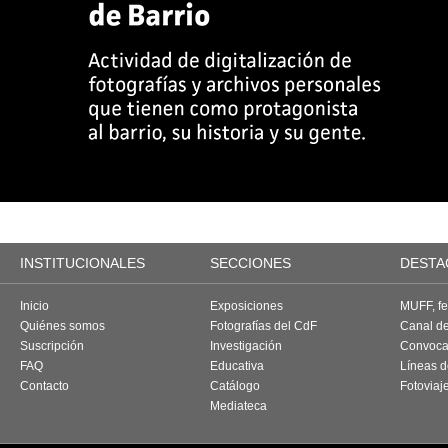
INSTITUCIONALES
SECCIONES
DESTA
Inicio
Exposiciones
MUFF, fes
Quiénes somos
Fotografías del CdF
Canal d
Suscripción
Investigación
Convoca
FAQ
Educativa
Líneas d
Contacto
Catálogo
Fotoviaj
Mediateca