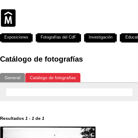
Exposiciones
Fotografías del CdF
Investigación
Educat
Catálogo de fotografías
General
Catálogo de fotografías
Resultados
1
-
1
de
1