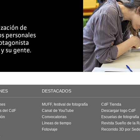
NES
DESTACADOS
nes
MUFF, festival de fotografía
CdF Tienda
as del CdF
Canal de YouTube
Descargar logo CdF
ión
Convocatorias
Escuelas de fotografía
Líneas de tiempo
Revista Sueño de la 
Fotoviaje
Recorrido 3D por Sed
a