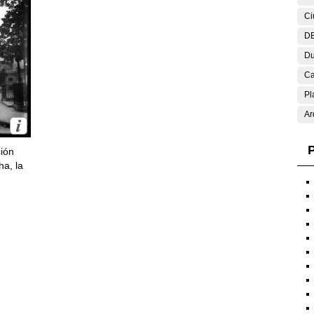
Ci
DE
Du
Ca
Pl
Ar
P
ción
ha, la