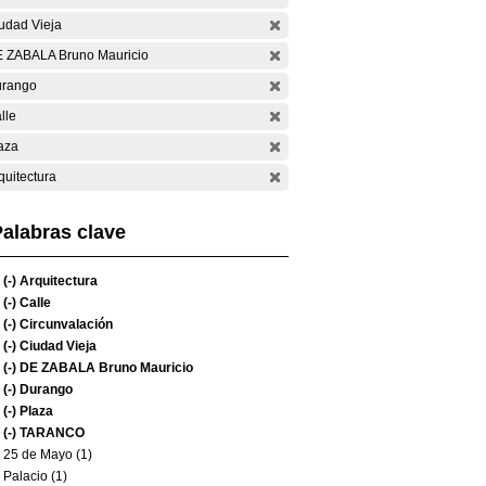
udad Vieja
 ZABALA Bruno Mauricio
rango
lle
aza
quitectura
alabras clave
(-)
Arquitectura
(-)
Calle
(-)
Circunvalación
(-)
Ciudad Vieja
(-)
DE ZABALA Bruno Mauricio
(-)
Durango
(-)
Plaza
(-)
TARANCO
25 de Mayo (1)
Palacio (1)