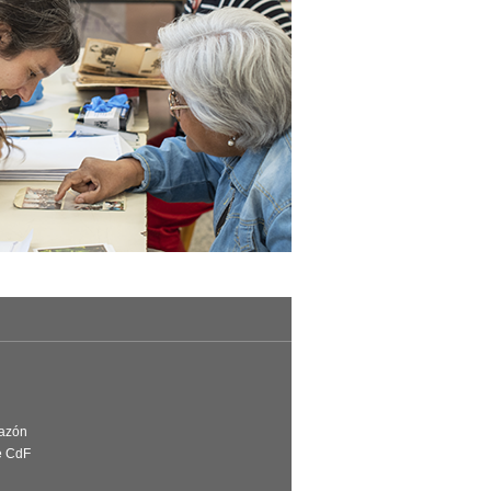
Razón
e CdF