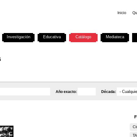
Inicio
Qu
Investigación
Educativa
Catálogo
Mediateca
s
Año exacto:
Década:
F
Ci
T