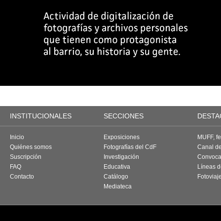
INSTITUCIONALES
SECCIONES
DESTA
Inicio
Exposiciones
MUFF, fes
Quiénes somos
Fotografías del CdF
Canal d
Suscripción
Investigación
Convoca
FAQ
Educativa
Líneas d
Contacto
Catálogo
Fotoviaj
Mediateca