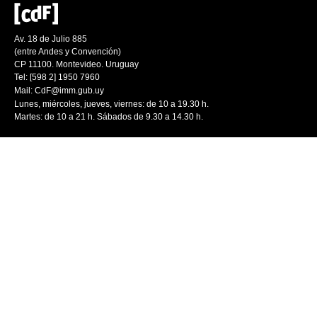
Av. 18 de Julio 885
(entre Andes y Convención)
CP 11100. Montevideo. Uruguay
Tel: [598 2] 1950 7960
Mail:
CdF@imm.gub.uy
Lunes, miércoles, jueves, viernes: de 10 a 19.30 h.
Martes: de 10 a 21 h. Sábados de 9.30 a 14.30 h.