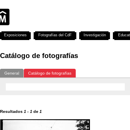
Exposiciones
Fotografías del CdF
Investigación
Educat
Catálogo de fotografías
General
Catálogo de fotografías
Resultados
1
-
1
de
1