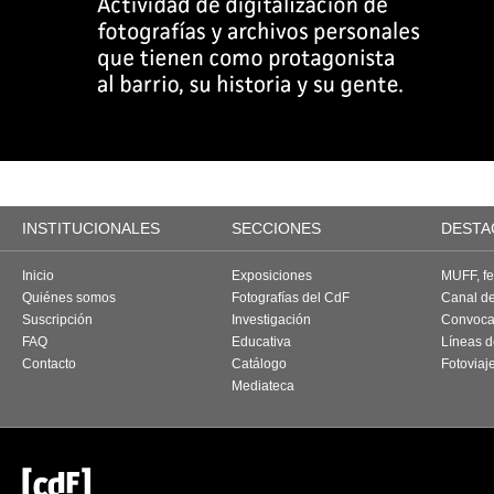
INSTITUCIONALES
SECCIONES
DESTA
Inicio
Exposiciones
MUFF, fes
Quiénes somos
Fotografías del CdF
Canal d
Suscripción
Investigación
Convoca
FAQ
Educativa
Líneas d
Contacto
Catálogo
Fotoviaj
Mediateca