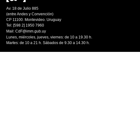
Av. 18 de Julio 885
(entre Andes y Convención)
CP 11100. Montevideo. Uruguay
Tel: [598 2] 1950 7960
Mail:
CdF@imm.gub.uy
Lunes, miércoles, jueves, viernes: de 10 a 19.30 h.
Martes: de 10 a 21 h. Sábados de 9.30 a 14.30 h.