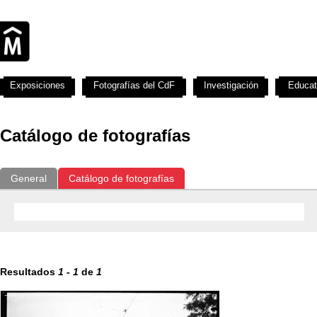
Exposiciones
Fotografías del CdF
Investigación
Educat
Catálogo de fotografías
General
Catálogo de fotografías
Resultados
1
-
1
de
1