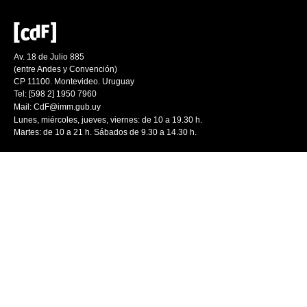
Av. 18 de Julio 885
(entre Andes y Convención)
CP 11100. Montevideo. Uruguay
Tel: [598 2] 1950 7960
Mail:
CdF@imm.gub.uy
Lunes, miércoles, jueves, viernes: de 10 a 19.30 h.
Martes: de 10 a 21 h. Sábados de 9.30 a 14.30 h.