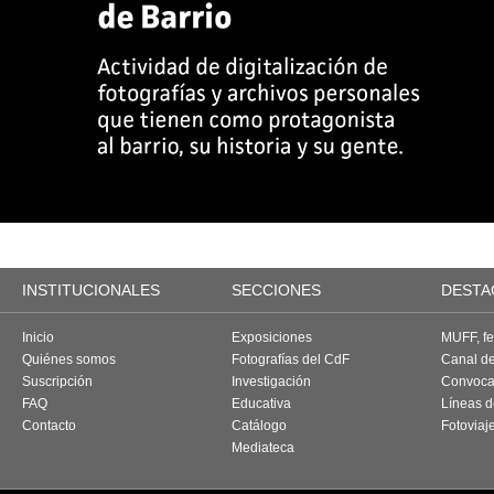
INSTITUCIONALES
SECCIONES
DESTA
Inicio
Exposiciones
MUFF, fes
Quiénes somos
Fotografías del CdF
Canal d
Suscripción
Investigación
Convoca
FAQ
Educativa
Líneas d
Contacto
Catálogo
Fotoviaj
Mediateca