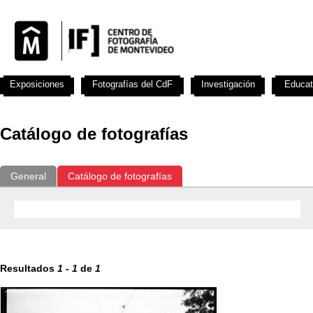
Exposiciones
Fotografías del CdF
Investigación
Educat
Catálogo de fotografías
General
Catálogo de fotografías
Resultados
1
-
1
de
1