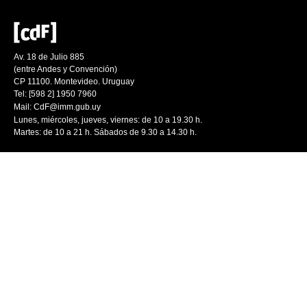
Av. 18 de Julio 885
(entre Andes y Convención)
CP 11100. Montevideo. Uruguay
Tel: [598 2] 1950 7960
Mail:
CdF@imm.gub.uy
Lunes, miércoles, jueves, viernes: de 10 a 19.30 h.
Martes: de 10 a 21 h. Sábados de 9.30 a 14.30 h.