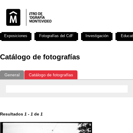
Exposiciones
Fotografías del CdF
Investigación
Educat
Catálogo de fotografías
General
Catálogo de fotografías
Resultados
1
-
1
de
1