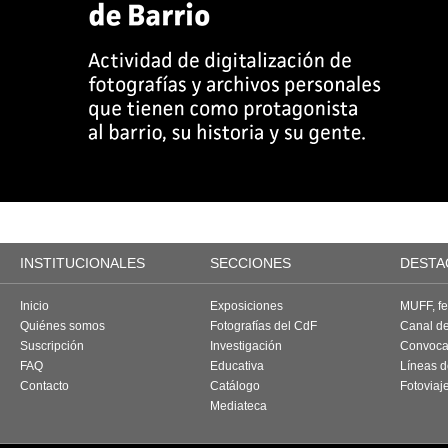
INSTITUCIONALES
SECCIONES
DESTA
Inicio
Exposiciones
MUFF, fes
Quiénes somos
Fotografías del CdF
Canal d
Suscripción
Investigación
Convoca
FAQ
Educativa
Líneas d
Contacto
Catálogo
Fotoviaj
Mediateca