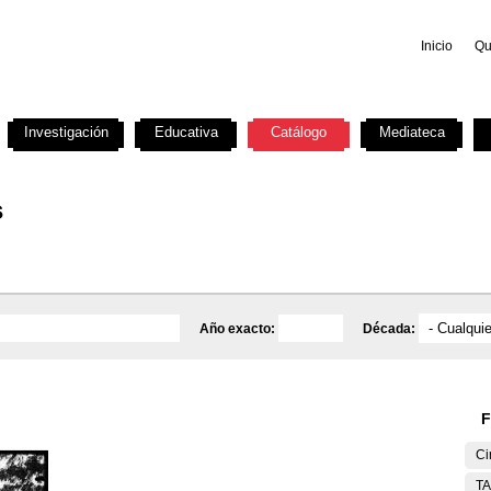
Inicio
Qu
Investigación
Educativa
Catálogo
Mediateca
s
Año exacto:
Década:
F
Ci
T