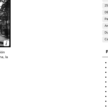
25
DE
Pa
Ar
Du
Ca
P
ción
ha, la