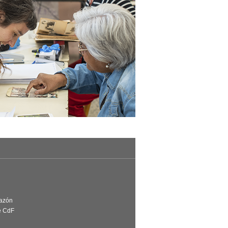
Razón
e CdF