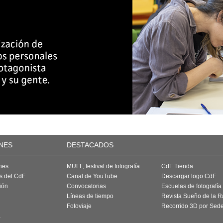
NES
DESTACADOS
nes
MUFF, festival de fotografía
CdF Tienda
as del CdF
Canal de YouTube
Descargar logo CdF
ión
Convocatorias
Escuelas de fotografía
Líneas de tiempo
Revista Sueño de la 
Fotoviaje
Recorrido 3D por Sed
a