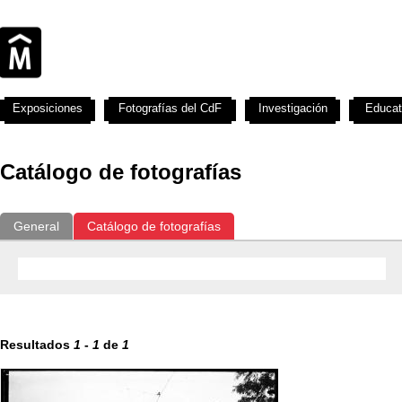
Exposiciones
Fotografías del CdF
Investigación
Educat
Catálogo de fotografías
General
Catálogo de fotografías
Resultados
1
-
1
de
1