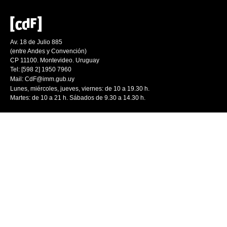
Av. 18 de Julio 885
(entre Andes y Convención)
CP 11100. Montevideo. Uruguay
Tel: [598 2] 1950 7960
Mail:
CdF@imm.gub.uy
Lunes, miércoles, jueves, viernes: de 10 a 19.30 h.
Martes: de 10 a 21 h. Sábados de 9.30 a 14.30 h.