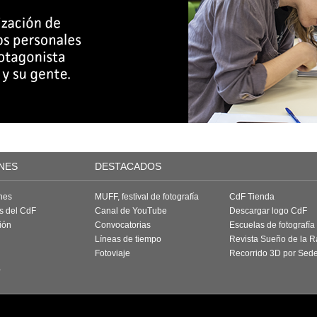
NES
DESTACADOS
nes
MUFF, festival de fotografía
CdF Tienda
as del CdF
Canal de YouTube
Descargar logo CdF
ión
Convocatorias
Escuelas de fotografía
Líneas de tiempo
Revista Sueño de la 
Fotoviaje
Recorrido 3D por Sed
a