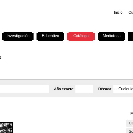
Inicio
Qu
Investigación
Educativa
Catálogo
Mediateca
s
Año exacto:
Década:
F
Ci
So