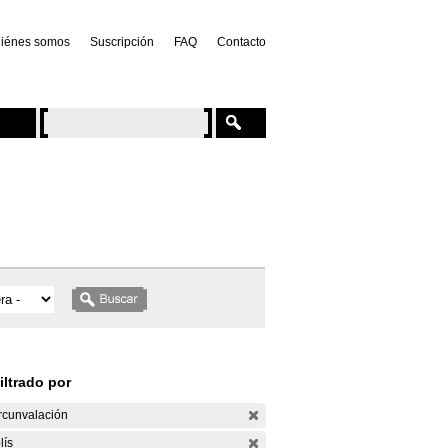
iénes somos
Suscripción
FAQ
Contacto
iltrado por
rcunvalación
lís