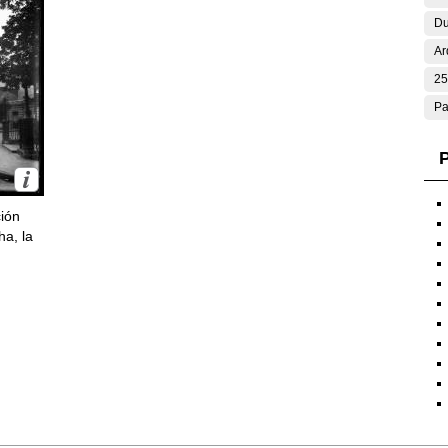
Du
Ar
25
Pa
P
ción
ha, la