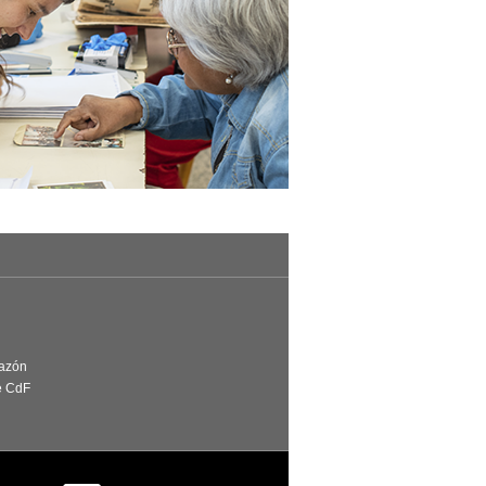
Razón
e CdF