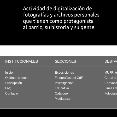
INSTITUCIONALES
SECCIONES
DESTA
Inicio
Exposiciones
MUFF, fes
Quiénes somos
Fotografías del CdF
Canal d
Suscripción
Investigación
Convoca
FAQ
Educativa
Líneas d
Contacto
Catálogo
Fotoviaj
Mediateca