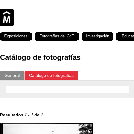
Exposiciones
Fotografías del CdF
Investigación
Educat
Catálogo de fotografías
General
Catálogo de fotografías
Resultados
1
-
1
de
1