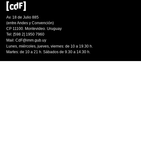
Av. 18 de Julio 885
(entre Andes y Convención)
CP 11100. Montevideo. Uruguay
Tel: [598 2] 1950 7960
Mail:
CdF@imm.gub.uy
Lunes, miércoles, jueves, viernes: de 10 a 19.30 h.
Martes: de 10 a 21 h. Sábados de 9.30 a 14.30 h.