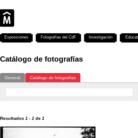
Exposiciones
Fotografías del CdF
Investigación
Educat
Catálogo de fotografías
General
Catálogo de fotografías
Resultados
1
-
1
de
1