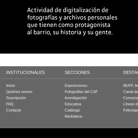
INSTITUCIONALES
SECCIONES
DESTA
Inicio
Exposiciones
MUFF, fes
Quiénes somos
Fotografías del CdF
Canal d
Suscripción
Investigación
Convoca
FAQ
Educativa
Líneas d
Contacto
Catálogo
Fotoviaj
Mediateca