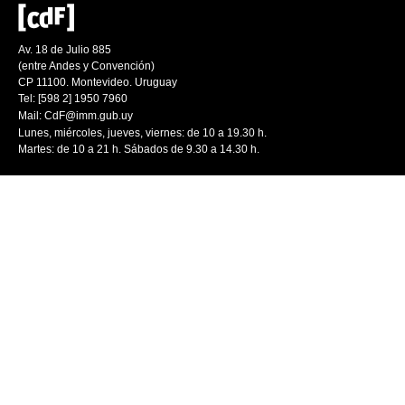
Av. 18 de Julio 885
(entre Andes y Convención)
CP 11100. Montevideo. Uruguay
Tel: [598 2] 1950 7960
Mail:
CdF@imm.gub.uy
Lunes, miércoles, jueves, viernes: de 10 a 19.30 h.
Martes: de 10 a 21 h. Sábados de 9.30 a 14.30 h.