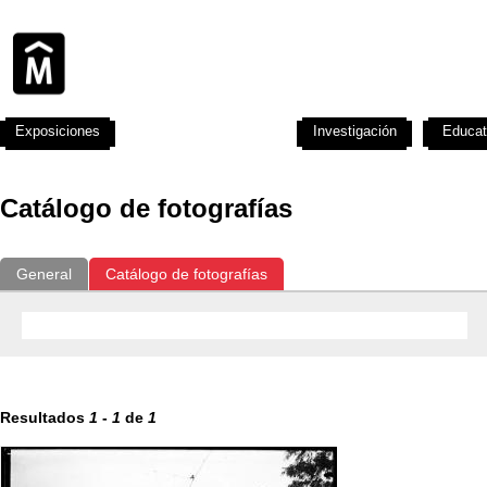
Exposiciones
Fotografías del CdF
Investigación
Educat
Catálogo de fotografías
General
Catálogo de fotografías
Resultados
1
-
1
de
1