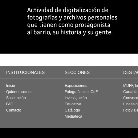
INSTITUCIONALES
SECCIONES
DESTA
Inicio
Exposiciones
MUFF, fes
Quiénes somos
Fotografías del CdF
Canal d
Suscripción
Investigación
Convoca
FAQ
Educativa
Líneas d
Contacto
Catálogo
Fotoviaj
Mediateca