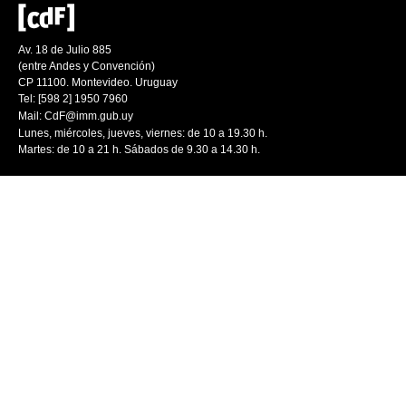
Av. 18 de Julio 885
(entre Andes y Convención)
CP 11100. Montevideo. Uruguay
Tel: [598 2] 1950 7960
Mail:
CdF@imm.gub.uy
Lunes, miércoles, jueves, viernes: de 10 a 19.30 h.
Martes: de 10 a 21 h. Sábados de 9.30 a 14.30 h.