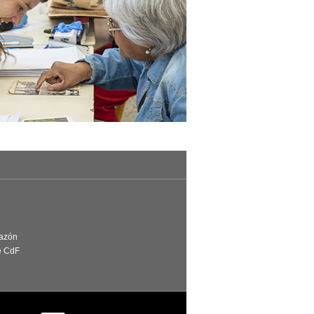
Razón
e CdF