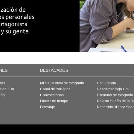
NES
DESTACADOS
nes
MUFF, festival de fotografía
CdF Tienda
as del CdF
Canal de YouTube
Descargar logo CdF
ión
Convocatorias
Escuelas de fotografía
Líneas de tiempo
Revista Sueño de la 
Fotoviaje
Recorrido 3D por Sed
a