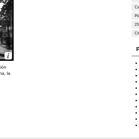
Ca
Pl
25
Ci
P
ción
ha, la