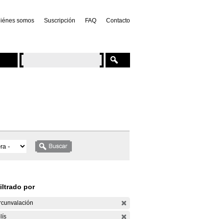
iénes somos
Suscripción
FAQ
Contacto
iltrado por
rcunvalación
lís