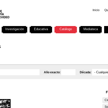
Inicio
Qu
Investigación
Educativa
Catálogo
Mediateca
s
Año exacto:
Década:
F
Ci
So