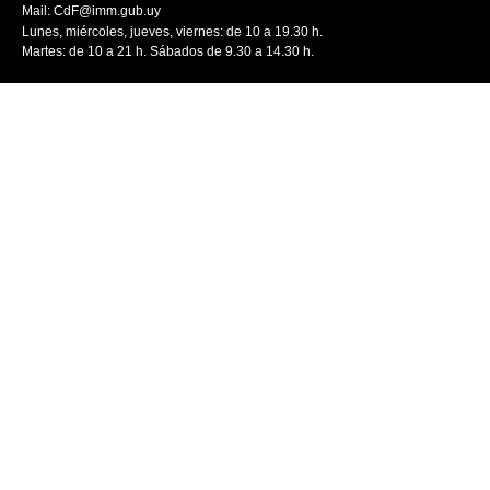
Mail:
CdF@imm.gub.uy
Lunes, miércoles, jueves, viernes: de 10 a 19.30 h.
Martes: de 10 a 21 h. Sábados de 9.30 a 14.30 h.