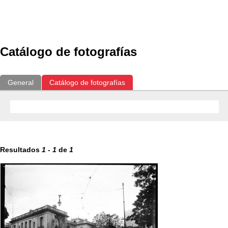
Exposiciones
Fotografías del CdF
Investigación
Educat
Catálogo de fotografías
General
Catálogo de fotografías
Resultados
1
-
1
de
1