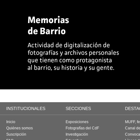
INSTITUCIONALES
SECCIONES
DESTA
Inicio
Exposiciones
MUFF, fes
Quiénes somos
Fotografías del CdF
Canal d
Suscripción
Investigación
Convoca