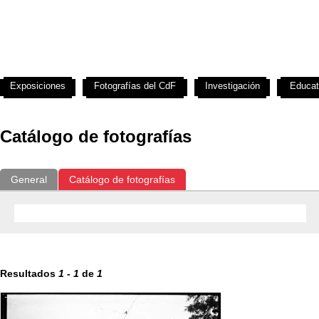
Exposiciones
Fotografías del CdF
Investigación
Educat
Catálogo de fotografías
General
Catálogo de fotografías
Resultados
1
-
1
de
1