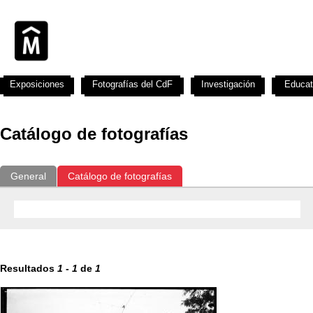
Exposiciones
Fotografías del CdF
Investigación
Educat
Catálogo de fotografías
General
Catálogo de fotografías
Resultados
1
-
1
de
1