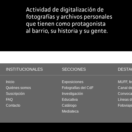
INSTITUCIONALES
SECCIONES
DESTA
Inicio
Exposiciones
MUFF, fes
Quiénes somos
Fotografías del CdF
Canal d
Suscripción
Investigación
Convoca
FAQ
Educativa
Líneas d
Contacto
Catálogo
Fotoviaj
Mediateca