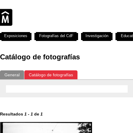
Exposiciones
Fotografías del CdF
Investigación
Educat
Catálogo de fotografías
General
Catálogo de fotografías
Resultados
1
-
1
de
1