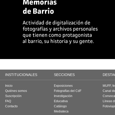
INSTITUCIONALES
SECCIONES
DESTA
Inicio
Exposiciones
MUFF, fes
Quiénes somos
Fotografías del CdF
Canal d
Suscripción
Investigación
Convoca
FAQ
Educativa
Líneas d
Contacto
Catálogo
Fotoviaj
Mediateca