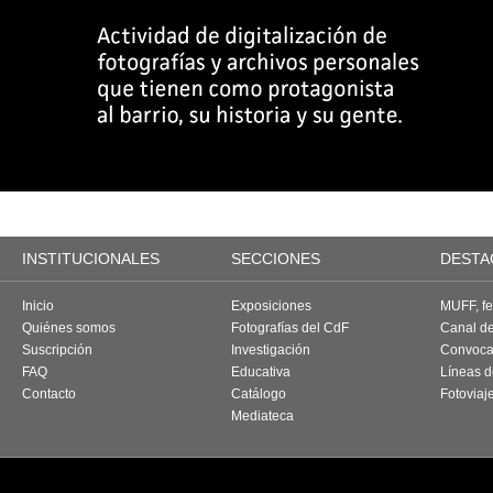
INSTITUCIONALES
SECCIONES
DESTA
Inicio
Exposiciones
MUFF, fes
Quiénes somos
Fotografías del CdF
Canal d
Suscripción
Investigación
Convoca
FAQ
Educativa
Líneas d
Contacto
Catálogo
Fotoviaj
Mediateca