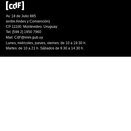
Av. 18 de Julio 885
(entre Andes y Convención)
CP 11100. Montevideo. Uruguay
Tel: [598 2] 1950 7960
Mail:
CdF@imm.gub.uy
Lunes, miércoles, jueves, viernes: de 10 a 19.30 h.
Martes: de 10 a 21 h. Sábados de 9.30 a 14.30 h.