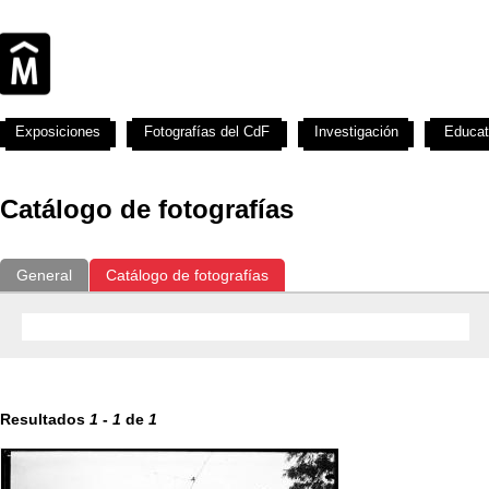
Exposiciones
Fotografías del CdF
Investigación
Educat
Catálogo de fotografías
General
Catálogo de fotografías
Resultados
1
-
1
de
1