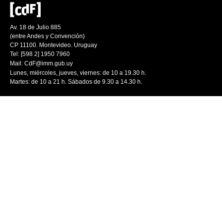
Av. 18 de Julio 885
(entre Andes y Convención)
CP 11100. Montevideo. Uruguay
Tel: [598 2] 1950 7960
Mail:
CdF@imm.gub.uy
Lunes, miércoles, jueves, viernes: de 10 a 19.30 h.
Martes: de 10 a 21 h. Sábados de 9.30 a 14.30 h.