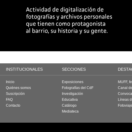
INSTITUCIONALES
SECCIONES
DESTA
Inicio
Exposiciones
MUFF, fes
Quiénes somos
Fotografías del CdF
Canal d
Suscripción
Investigación
Convoca
FAQ
Educativa
Líneas d
Contacto
Catálogo
Fotoviaj
Mediateca