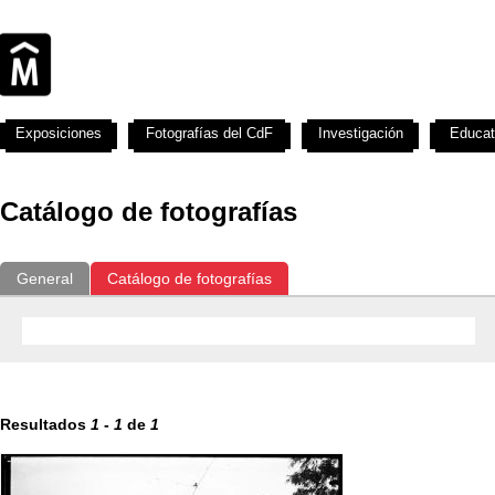
Exposiciones
Fotografías del CdF
Investigación
Educat
Catálogo de fotografías
General
Catálogo de fotografías
Resultados
1
-
1
de
1