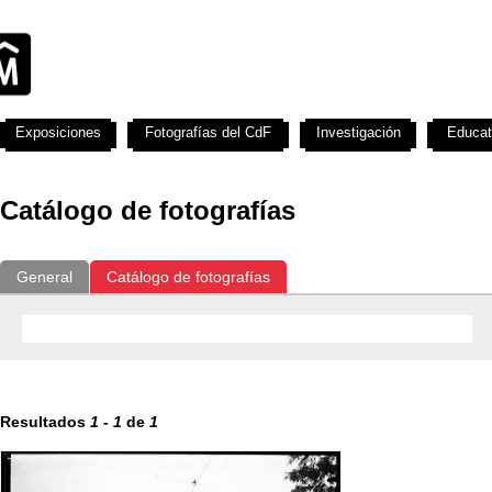
Exposiciones
Fotografías del CdF
Investigación
Educat
Catálogo de fotografías
General
Catálogo de fotografías
Resultados
1
-
1
de
1