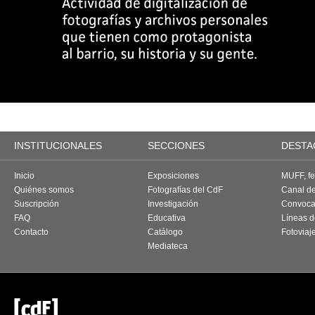
INSTITUCIONALES
SECCIONES
DESTA
Inicio
Exposiciones
MUFF, fes
Quiénes somos
Fotografías del CdF
Canal d
Suscripción
Investigación
Convoca
FAQ
Educativa
Líneas d
Contacto
Catálogo
Fotoviaj
Mediateca