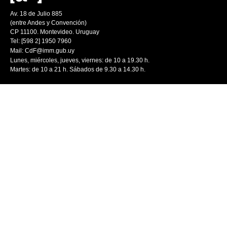
Av. 18 de Julio 885
(entre Andes y Convención)
CP 11100. Montevideo. Uruguay
Tel: [598 2] 1950 7960
Mail:
CdF@imm.gub.uy
Lunes, miércoles, jueves, viernes: de 10 a 19.30 h.
Martes: de 10 a 21 h. Sábados de 9.30 a 14.30 h.