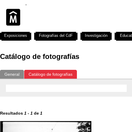
Exposiciones
Fotografías del CdF
Investigación
Educat
Catálogo de fotografías
General
Catálogo de fotografías
Resultados
1
-
1
de
1