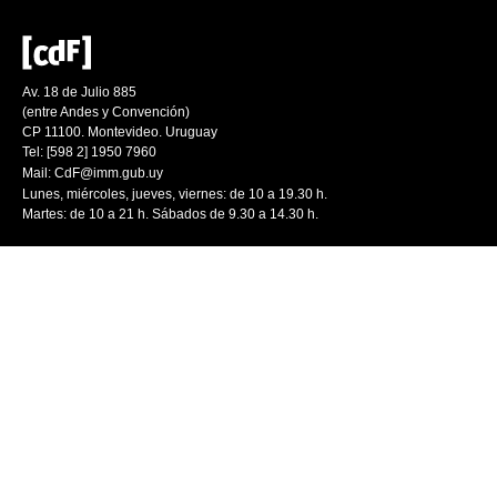
Av. 18 de Julio 885
(entre Andes y Convención)
CP 11100. Montevideo. Uruguay
Tel: [598 2] 1950 7960
Mail:
CdF@imm.gub.uy
Lunes, miércoles, jueves, viernes: de 10 a 19.30 h.
Martes: de 10 a 21 h. Sábados de 9.30 a 14.30 h.