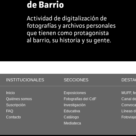
INSTITUCIONALES
SECCIONES
DESTA
Inicio
Exposiciones
MUFF, fes
Quiénes somos
Fotografías del CdF
Canal d
Suscripción
Investigación
Convoca
FAQ
Educativa
Líneas d
Contacto
Catálogo
Fotoviaj
Mediateca