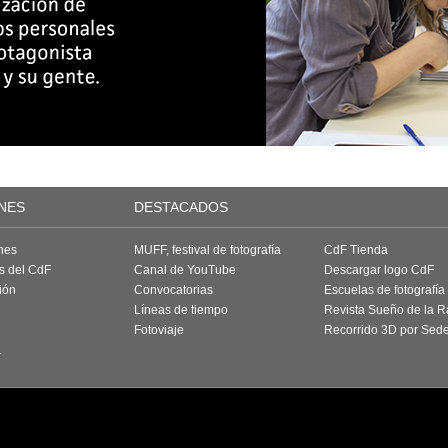
NES
DESTACADOS
nes
MUFF, festival de fotografía
CdF Tienda
as del CdF
Canal de YouTube
Descargar logo CdF
ión
Convocatorias
Escuelas de fotografía
Líneas de tiempo
Revista Sueño de la 
Fotoviaje
Recorrido 3D por Sed
a