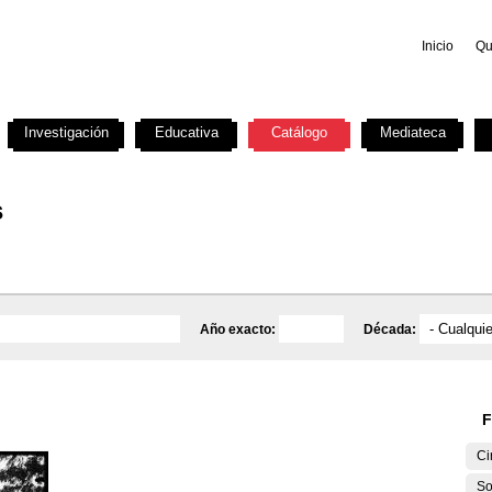
Inicio
Qu
Investigación
Educativa
Catálogo
Mediateca
s
Año exacto:
Década:
F
Ci
So