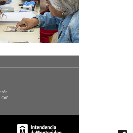
Razón
e CdF