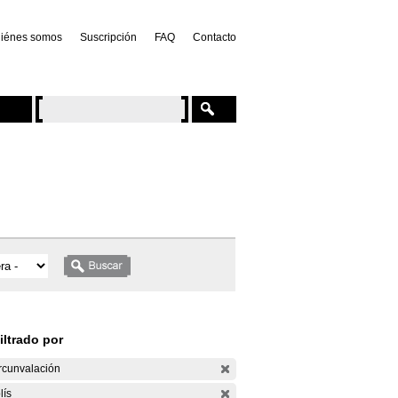
iénes somos
Suscripción
FAQ
Contacto
iltrado por
rcunvalación
lís