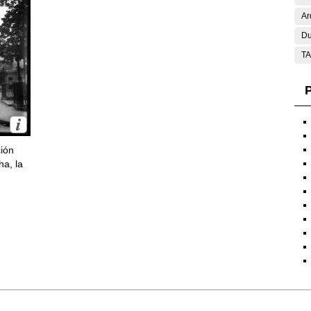
Ar
Du
T
P
ción
ha, la