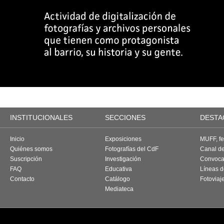
INSTITUCIONALES
SECCIONES
DESTA
Inicio
Exposiciones
MUFF, fes
Quiénes somos
Fotografías del CdF
Canal d
Suscripción
Investigación
Convoca
FAQ
Educativa
Líneas d
Contacto
Catálogo
Fotoviaj
Mediateca