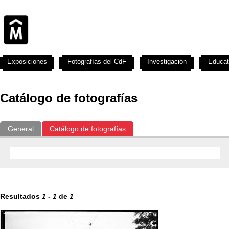
Exposiciones
Fotografías del CdF
Investigación
Educat
Catálogo de fotografías
General
Catálogo de fotografías
Resultados
1
-
1
de
1