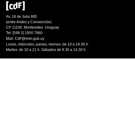
Av. 18 de Julio 885
(entre Andes y Convención)
CP 11100. Montevideo. Uruguay
Tel: [598 2] 1950 7960
Mail:
CdF@imm.gub.uy
Lunes, miércoles, jueves, viernes: de 10 a 19.30 h.
Martes: de 10 a 21 h. Sábados de 9.30 a 14.30 h.